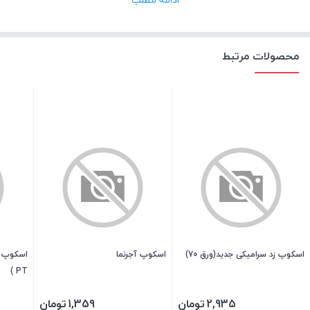
محصولات مرتبط
اسکوپ زد سرامیکی جدید(ورق 70)
اسکوپ آجرنما
PT )
2,935
تومان
1,359
تومان