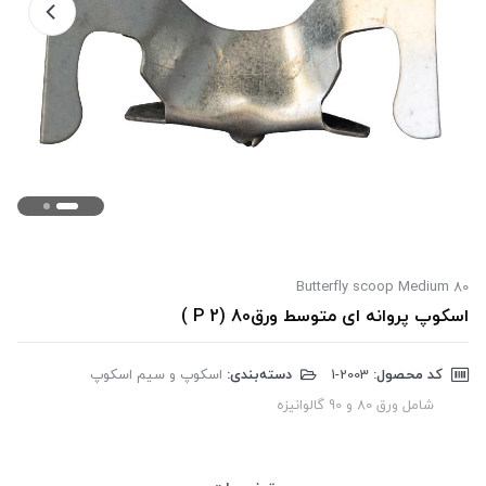
Butterfly scoop Medium 80
اسکوپ پروانه ای متوسط ورق80 (P 2 )
کد محصول:
‎1-2003
دسته‌بندی:
اسکوپ و سیم اسکوپ
شامل ورق 80 و 90 گالوانیزه